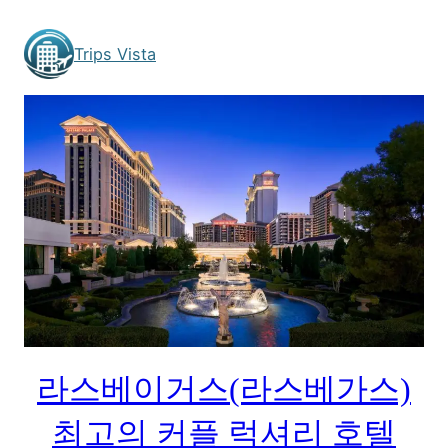
Skip
to
Trips Vista
content
라스베이거스(라스베가스)
최고의 커플 럭셔리 호텔