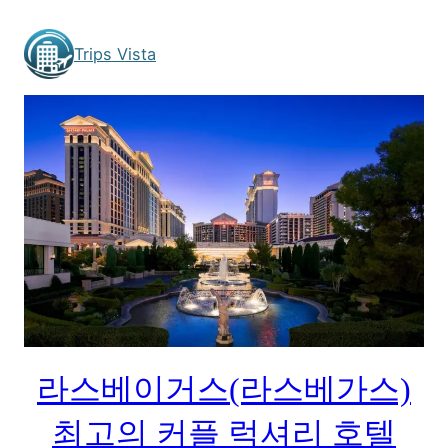
Skip
to
Trips Vista
content
라스베이거스(라스베가스)
최고의 커플 럭셔리 호텔