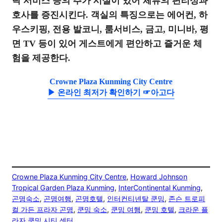
탁 서비스 등의 추가 시설이 있어 체류의 편리성과
호사를 증진시킨다. 객실의 특징으로는 에어컨, 하
우스키핑, 전용 발코니, 룸서비스, 금고, 미니바, 평
면 TV 등이 있어 게스트에게 편안하고 즐거운 체
험을 제공한다.
Crowne Plaza Kunming City Centre
▶ 온라인 최저가 확인하기 ☞아고다
Crowne Plaza Kunming City Centre
, 
Howard Johnson
Tropical Garden Plaza Kunming
, 
InterContinental Kunming
, 
곤명숙소
, 
곤명여행
, 
곤명호텔
, 
인터컨티넨탈 쿤밍
, 
존슨 트로피
컬 가든 프라자 곤명
, 
쿤밍 숙소
, 
쿤밍 여행
, 
쿤밍 호텔
, 
크라운 플
라자 쿤밍 시티 센터