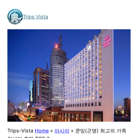
Skip
to
Trips Vista
content
Trips-Vista
Home
»
아시아
»
쿤밍(곤명) 최고의 가족